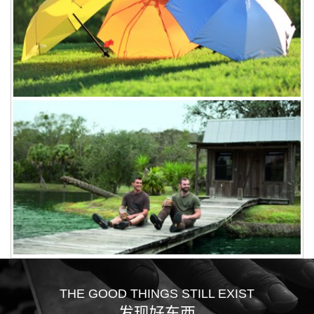
INSTRUMENT
工具
Functional Clothing
服饰
THE GOOD THINGS STILL EXIST
发现好东西